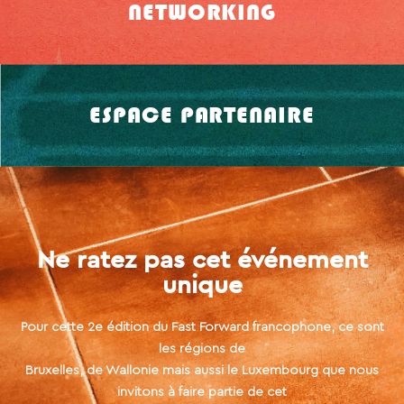
NETWORKING
ESPACE PARTENAIRE
Ne ratez pas cet événement
unique
Pour cette 2e édition du Fast Forward francophone, ce sont
les régions de
Bruxelles, de Wallonie mais aussi le Luxembourg que nous
invitons à faire partie de cet