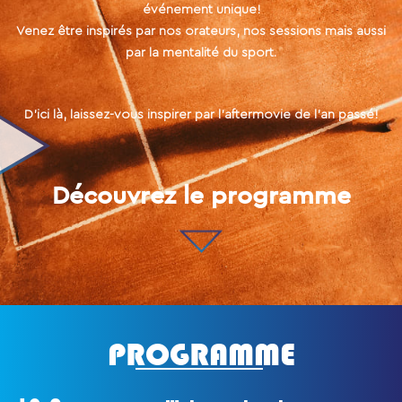
événement unique!
Venez être inspirés par nos orateurs, nos sessions mais aussi
par la mentalité du sport.
D’ici là, laissez-vous inspirer par l’aftermovie de l’an passé!
Découvrez le programme
PROGRAMME