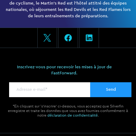
de cyclisme, le Martin’s Red est l’hôtel attitré des équipes
nationales, où séjournent les Red Devils et les Red Flames lors
de leurs entraînements de préparations.
F
L
a
i
c
n
e
k
b
e
o
d
Inscrivez-vous pour recevoir les mises à jour de
FastForward.
o
i
k
n
*En cliquant sur ‘s’inscrire’ ci-dessous, vous acceptez que Silverfin
enregistre et traite les données que vous avez fournies conformément à
notre
déclaration de confidentialité
.